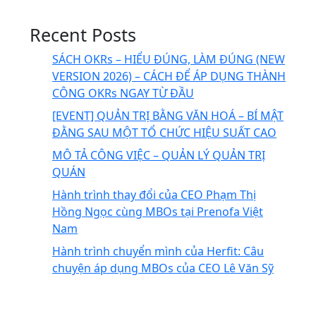
Recent Posts
SÁCH OKRs – HIỂU ĐÚNG, LÀM ĐÚNG (NEW
VERSION 2026) – CÁCH ĐỂ ÁP DỤNG THÀNH
CÔNG OKRs NGAY TỪ ĐẦU
[EVENT] QUẢN TRỊ BẰNG VĂN HOÁ – BÍ MẬT
ĐẰNG SAU MỘT TỔ CHỨC HIỆU SUẤT CAO
MÔ TẢ CÔNG VIỆC – QUẢN LÝ QUẢN TRỊ
QUÁN
Hành trình thay đổi của CEO Phạm Thị
Hồng Ngọc cùng MBOs tại Prenofa Việt
Nam
Hành trình chuyển mình của Herfit: Câu
chuyện áp dụng MBOs của CEO Lê Văn Sỹ