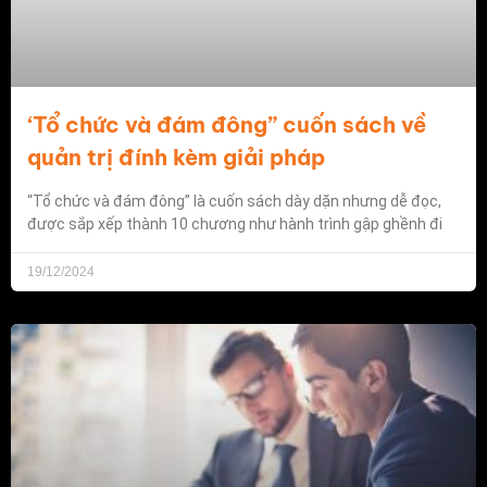
‘Tổ chức và đám đông” cuốn sách về
quản trị đính kèm giải pháp
“Tổ chức và đám đông” là cuốn sách dày dặn nhưng dễ đọc,
được sắp xếp thành 10 chương như hành trình gập ghềnh đi
19/12/2024