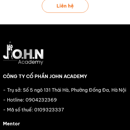
Liên hệ
CÔNG TY CỔ PHẦN JOHN ACADEMY
- Trụ sở: Số 5 ngõ 131 Thái Hà, Phường Đống Đa, Hà Nội
- Hotline: 0904232369
- Mã số thuế: 0109323337
Mentor