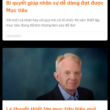
Bí quyết giúp nhân sự dễ dàng đạt được
Mục tiêu
Với một cá nhân hay với quy mô cả tổ chức thì việc thiết lập
mục tiêu đúng đã khó nhưng làm sao để đạt
13/12/2023
Lý thuyết thiết lập mục tiêu hiệu quả