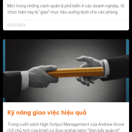
Một trong những cách quản lý phổ biến ở các doanh nghiệp, tổ
chức hiện nay là “giao” mục tiêu xuống dưới cho các phòng
02/11/2023
Kỹ năng giao việc hiệu quả
Trong cuốn sách High Output Management của Andrew Grove
(Cố chủ tịch của Intel) có đưa ra khái niệm “Đòn bẩy quản lý”.