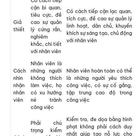
Có cách tiếp
cận bi quan,
Có cách tiếp cận lạc quan,
tiêu cực, đề
tích cực, đề cao sự quản lý
Giả
cao sự quản
linh hoạt, dân chủ, khuyến
thiết
lý cứng rắn,
khích sự sáng tạo, chủ động
nghiêm
với nhân viên
khắc, chi tiết
với nhân viên
Nhân viên là
Cách
những người
Nhân viên hoàn toàn có thể
nhìn
không thích
là những người yêu thích
nhận
làm việc, họ
công việc, có sự cố gắng,
nhân
có xu hướng
tập trung cao độ trong
viên
né tránh
công việc
công việc
Kiểm tra, đe dọa bằng hình
Phải chú
phạt không phải cách duy
trọng kiểm
nhất giúp tạo nỗ lực cho