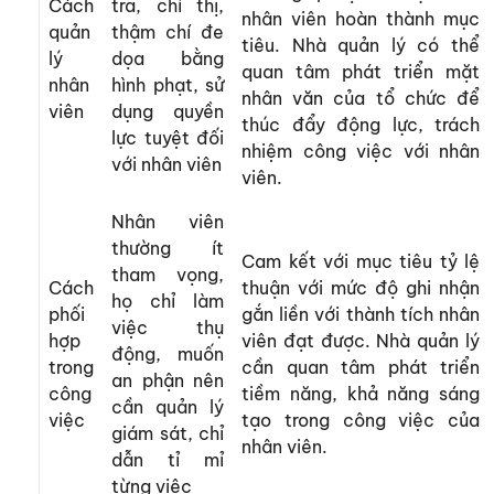
Cách
tra, chỉ thị,
nhân viên hoàn thành mục
quản
thậm chí đe
tiêu. Nhà quản lý có thể
lý
dọa bằng
quan tâm phát triển mặt
nhân
hình phạt, sử
nhân văn của tổ chức để
viên
dụng quyền
thúc đẩy động lực, trách
lực tuyệt đối
nhiệm công việc với nhân
với nhân viên
viên.
Nhân viên
thường ít
Cam kết với mục tiêu tỷ lệ
tham vọng,
Cách
thuận với mức độ ghi nhận
họ chỉ làm
phối
gắn liền với thành tích nhân
việc thụ
hợp
viên đạt được. Nhà quản lý
động, muốn
trong
cần quan tâm phát triển
an phận nên
công
tiềm năng, khả năng sáng
cần quản lý
việc
tạo trong công việc của
giám sát, chỉ
nhân viên.
dẫn tỉ mỉ
từng việc