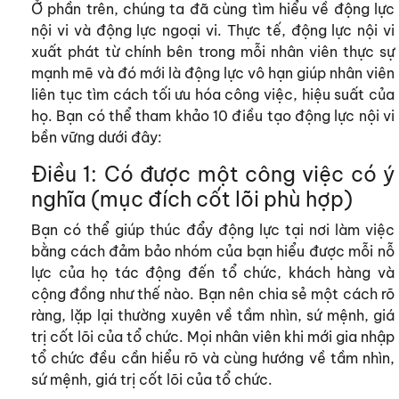
Ở phần trên, chúng ta đã cùng tìm hiểu về động lực
nội vi và động lực ngoại vi. Thực tế, động lực nội vi
xuất phát từ chính bên trong mỗi nhân viên thực sự
mạnh mẽ và đó mới là động lực vô hạn giúp nhân viên
liên tục tìm cách tối ưu hóa công việc, hiệu suất của
họ. Bạn có thể tham khảo 10 điều tạo động lực nội vi
bền vững dưới đây:
Điều 1: Có được một công việc có ý
nghĩa (mục đích cốt lõi phù hợp)
Bạn có thể giúp thúc đẩy động lực tại nơi làm việc
bằng cách đảm bảo nhóm của bạn hiểu được mỗi nỗ
lực của họ tác động đến tổ chức, khách hàng và
cộng đồng như thế nào. Bạn nên chia sẻ một cách rõ
ràng, lặp lại thường xuyên về tầm nhìn, sứ mệnh, giá
trị cốt lõi của tổ chức. Mọi nhân viên khi mới gia nhập
tổ chức đều cần hiểu rõ và cùng hướng về tầm nhìn,
sứ mệnh, giá trị cốt lõi của tổ chức.