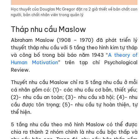
Học thuyết của Douglas Mc Gregor đặt ra 2 giả thiết về bản chất con
người, bản chất nhân viên trong quản lý
Tháp nhu cầu Maslow
Abraham Maslow (1908 – 1970) đã phát triển lý
thuyết tháp nhu cầu với 5 tầng theo hình kim tự tháp
và công bố trong bài báo năm 1943 “
A theory of
Human Motivation
” trên tạp chí
Psychological
Review
.
Thuyết nhu cầu Maslow chỉ ra 5 tầng nhu cầu ở mỗi
cá nhân gồm có: (1)- các nhu cầu cơ bản, thiết yếu;
(2)- nhu cầu an toàn; (3)- nhu cầu xã hội; (4)- nhu
cầu được tôn trọng; (5)- nhu cầu tự hoàn thiện, tự
thể hiện.
5 tầng nhu cầu theo mô hình Maslow có thể được
chia ra thành 2 nhóm chính là nhu cầu bậc thấp và