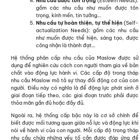
Nhu cầu được tôn trọng
(Esteem Needs):
gồm các nhu cầu như muốn được tôn
trọng, kính mến, tin tưởng…
Nhu cầu tự hoàn thiện, tự thể hiện
(Self-
actualization Needs): gồm các nhu cầu
như muốn được thể hiện, sáng tạo, được
công nhận là thành đạt…
Hệ thống phân cấp nhu cầu của Maslow được sử
dụng để nghiên cứu cách con người tham gia về bản
chất vào động lực hành vi. Các cấp độ trong tháp
nhu cầu Maslow mô tả sự thay đổi động cơ của con
người. Điều này có nghĩa là để động lực phát sinh ở
giai đoạn tiếp theo, các giai đoạn trước phải được
thỏa mãn gần đủ hoặc đầy đủ.
Ngoài ra, hệ thống cấp bậc này là cơ sở chính để
biết được mối tương quan giữa nỗ lực và động lực khi
nói về hành vi của con người. Mỗi cấp độ trong tháp
nhu cầu chứa những yếu tố cần được đáp ứng để