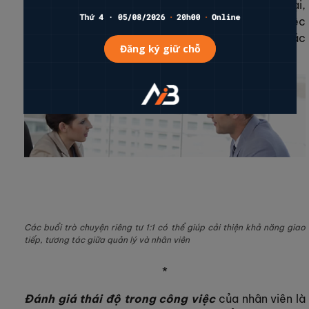
chu đáo, thậm chí là check-in nháp trước. Ngược lại,
một nhân thiếu chuẩn bị, có thái độ tốt với công việc
sẽ khiến buổi check-in rất dễ rơi vào im lặng hoặc
căng thẳng với các câu hỏi – đáp khiên cưỡng.
Các buổi trò chuyện riêng tư 1:1 có thể giúp cải thiện khả năng giao
tiếp, tương tác giữa quản lý và nhân viên
*
Đ
ánh
giá thái độ trong công việc
của nhân viên là