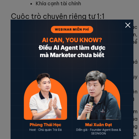
Khía cạnh tài chính
Cuộc trò chuyện riêng tư 1:1
Cuộc trò chuyện riêng tư 1:1 hay còn được gọi là các
buổi check-in. Thông qua các buổi trò chuyện ngắn,
thẳng thắn giữa quản lý và nhân viên, bạn có thể
nhận biết được các yếu tố như:
Những điều nhân viên đã thực hiện (quá
khứ)
Những vấn đề họ đang gặp phải khiến suy
giảm hiệu suất (hiện tại)
Cùng tìm giải pháp tháo gỡ, giúp nhân viên
phát triển hơn trong công việc (tương lai)
Đặc biệt, thông qua trò chuyện 1:1, bạn cũng sẽ cảm
nhận, đánh giá được thái độ trong công việc của
nhân viên. Một nhân viên nghiêm túc, tích cực trong
công việc sẽ chuẩn bị buổi trò chuyện rất kỹ lưỡng,