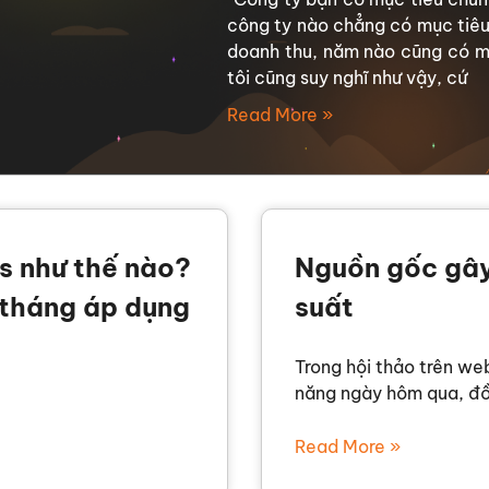
công ty nào chẳng có mục tiê
doanh thu, năm nào cũng có m
tôi cũng suy nghĩ như vậy, cứ
Read More »
s như thế nào?
Nguồn gốc gây
 tháng áp dụng
suất
Trong hội thảo trên web
năng ngày hôm qua, đồn
Read More »