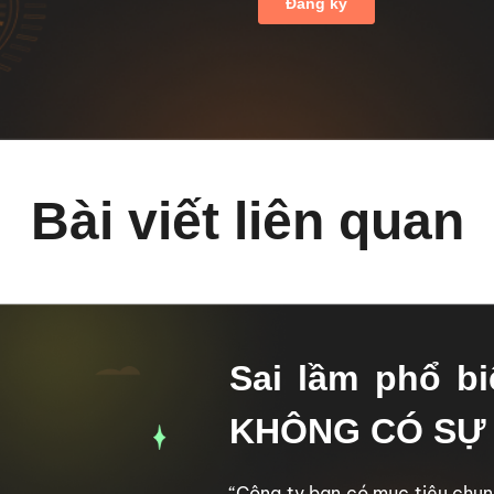
Bài viết liên quan
Sai lầm phổ bi
KHÔNG CÓ SỰ 
“Công ty bạn có mục tiêu chun