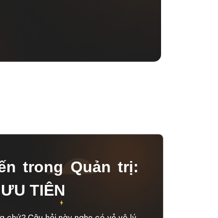
ến trong Quản trị:
ƯU TIÊN
g chứ? Câu hỏi này nghe có vẻ vô lý,