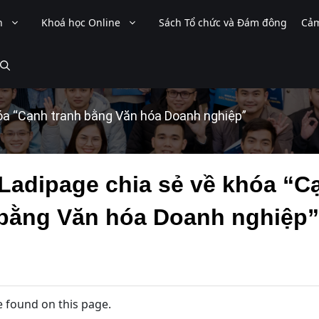
n
Khoá học Online
Sách Tổ chức và Đám đông
Cảm
óa “Cạnh tranh bằng Văn hóa Doanh nghiệp”
Ladipage chia sẻ về khóa “C
bằng Văn hóa Doanh nghiệp”
 found on this page.