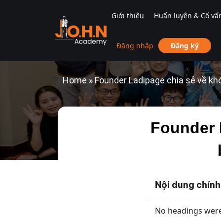
Giới thiệu
Huấn luyện & Cố vấ
Đăng nhập
Đăng ký
Home
»
Founder Ladipage chia sẻ về kh
Founder 
Nội dung chính
No headings were