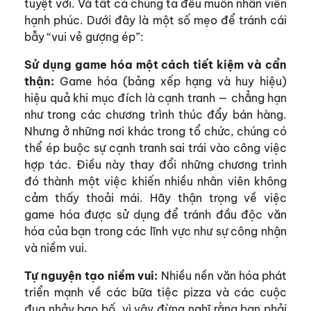
tuyệt vời. Và tất cả chúng ta đều muốn nhân viên
hạnh phúc. Dưới đây là một số mẹo để tránh cái
bẫy “vui vẻ gượng ép”:
Sử dụng game hóa một cách tiết kiệm và cẩn
thận:
Game hóa (bảng xếp hạng và huy hiệu)
hiệu quả khi mục đích là cạnh tranh — chẳng hạn
như trong các chương trình thúc đẩy bán hàng.
Nhưng ở những nơi khác trong tổ chức, chúng có
thể ép buộc sự cạnh tranh sai trái vào công việc
hợp tác. Điều này thay đổi những chương trình
đó thành một việc khiến nhiều nhân viên không
cảm thấy thoải mái. Hãy thận trọng về việc
game hóa được sử dụng để tránh đầu độc văn
hóa của bạn trong các lĩnh vực như sự công nhận
và niềm vui.
Tự nguyện tạo niềm vui:
Nhiều nền văn hóa phát
triển mạnh về các bữa tiệc pizza và các cuộc
đua nhảy bao bố, vì vậy đừng nghĩ rằng bạn phải