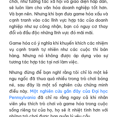
chơi, như tương tác xã hội và giao diện hấp dẫn,
sẽ luôn làm cho văn hóa doanh nghiệp tốt hơn.
Và bạn nên. Nhưng khi bạn đưa game hóa xấu và
cạnh tranh vào các lĩnh vực hợp tác của doanh
nghiệp như sự công nhận, bạn có nguy cơ thay
đổi và đầu độc những lĩnh vực đó mãi mãi.
Game hóa có ý nghĩa khi khuyến khích các nhiệm
vụ cạnh tranh tự nhiên như các cuộc thi bán
hàng. Nhưng nó không được áp dụng vào sự
tương tác hợp tác tại nơi làm việc.
Nhưng đừng để bạn nghĩ rằng tôi chỉ là một kẻ
ngu ngốc đã thua quá nhiều trong trò chơi bóng
né, sau đây là một số nghiên cứu chứng minh
điều này.
Một nghiên cứu gần đây của Đại học
Pennsylvania
đã chỉ ra rằng ngay cả khi nhân
viên yêu thích trò chơi và game hóa trong cuộc
sống riêng tư của họ, họ sẽ ít nhiệt tình hơn với
những trò chơi được ban quản lý yêu cầu.