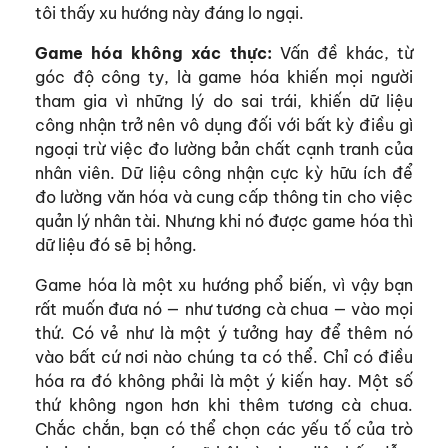
tôi thấy xu hướng này đáng lo ngại.
Game hóa không xác thực:
Vấn đề khác, từ
góc độ công ty, là game hóa khiến mọi người
tham gia vì những lý do sai trái, khiến dữ liệu
công nhận trở nên vô dụng đối với bất kỳ điều gì
ngoại trừ việc đo lường bản chất cạnh tranh của
nhân viên. Dữ liệu công nhận cực kỳ hữu ích để
đo lường văn hóa và cung cấp thông tin cho việc
quản lý nhân tài. Nhưng khi nó được game hóa thì
dữ liệu đó sẽ bị hỏng.
Game hóa là một xu hướng phổ biến, vì vậy bạn
rất muốn đưa nó — như tương cà chua — vào mọi
thứ. Có vẻ như là một ý tưởng hay để thêm nó
vào bất cứ nơi nào chúng ta có thể. Chỉ có điều
hóa ra đó không phải là một ý kiến ​​hay. Một số
thứ không ngon hơn khi thêm tương cà chua.
Chắc chắn, bạn có thể chọn các yếu tố của trò