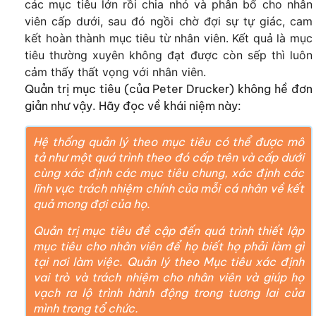
các mục tiêu lớn rồi chia nhỏ và phân bổ cho nhân
viên cấp dưới, sau đó ngồi chờ đợi sự tự giác, cam
kết hoàn thành mục tiêu từ nhân viên. Kết quả là mục
tiêu thường xuyên kh​ông đạt được còn sếp thì luôn
cảm​​ thấy thất vọng với nhân viên.
Quản trị mục tiêu (của Peter Drucker) không hề đơn
giản như vậy. Hãy đọc về khái niệm này:
Hệ thống quản lý theo mục tiêu có thể được mô
tả như một quá trình theo đó cấp trên và cấp dưới
cùng xác định các mục tiêu chung, xác định các
lĩnh vực trách nhiệm chính của mỗi cá nhân về kết
quả mong đợi của họ.
Quản trị mục tiêu đề cập đến quá trình thiết lập
mục tiêu cho nhân viên để họ biết họ phải làm gì
tại nơi làm việc. Quản lý theo Mục tiêu xác định
vai trò và trách nhiệm cho nhân viên và giúp họ
vạch ra lộ trình hành động trong tương lai của
mình trong tổ chức.