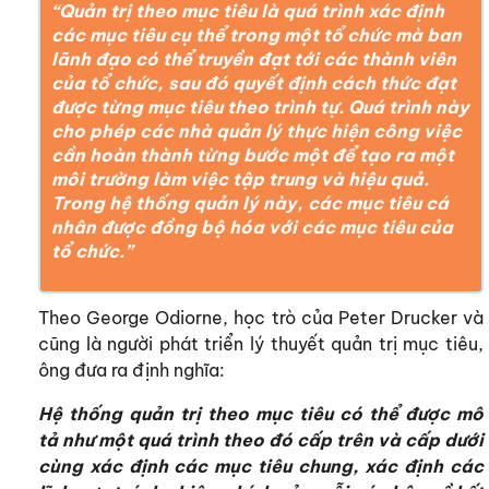
“Quản trị theo mục tiêu là quá trình xác định
các mục tiêu cụ thể trong một tổ chức mà ban
lãnh đạo có thể truyền đạt tới các thành viên
của tổ chức, sau đó quyết định cách thức đạt
được từng mục tiêu theo trình tự. Quá trình này
cho phép các nhà quản lý thực hiện công việc
cần hoàn thành từng bước một để tạo ra một
môi trường làm việc tập trung và hiệu quả.
Trong hệ thống quản lý này, các mục tiêu cá
nhân được đồng bộ hóa với các mục tiêu của
tổ chức.”
Theo George Odiorne, học trò của Peter Drucker và
cũng là người phát triển lý thuyết quản trị mục tiêu,
ông đưa ra định nghĩa:
Hệ thống quản trị theo mục tiêu có thể được mô
tả như một quá trình theo đó cấp trên và cấp dưới
cùng xác định các mục tiêu chung, xác định các