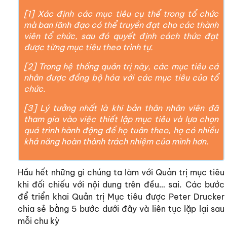
[1] Xác định các mục tiêu cụ thể trong tổ chức
mà ban lãnh đạo có thể truyền đạt cho các thành
viên tổ chức, sau đó quyết định cách thức đạt
được từng mục tiêu theo trình tự.
[2] Trong hệ thống quản trị này, các mục tiêu cá
nhân được đồng bộ hóa với các mục tiêu của tổ
chức.
[3] Lý tưởng nhất là khi bản thân nhân viên đã
tham gia vào việc thiết lập mục tiêu và lựa chọn
quá trình hành động để họ tuân theo, họ có nhiều
khả năng hoàn thành trách nhiệm của mình hơn.
Hầu hết những gì chúng ta làm với Quản trị mục tiêu
khi đối chiếu với nội dung trên đều… sai. Các bước
để triển khai Quản trị Mục tiêu được Peter Drucker
chia sẻ bằng 5 bước dưới đây và liên tục lặp lại sau
mỗi chu kỳ