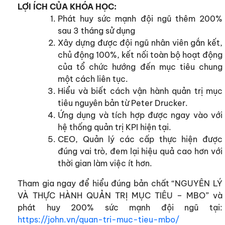
LỢI ÍCH CỦA KHÓA HỌC:
Phát huy sức mạnh đội ngũ thêm 200%
sau 3 tháng sử dụng
Xây dựng được đội ngũ nhân viên gắn kết,
chủ động 100%, kết nối toàn bộ hoạt động
của tổ chức hướng đến mục tiêu chung
một cách liên tục.
Hiểu và biết cách vận hành quản trị mục
tiêu nguyên bản từ Peter Drucker.
Ứng dụng và tích hợp được ngay vào với
hệ thống quản trị KPI hiện tại.
CEO, Quản lý các cấp thực hiện được
đúng vai trò, đem lại hiệu quả cao hơn với
thời gian làm việc ít hơn.
Tham gia ngay để hiểu đúng bản chất “NGUYÊN LÝ
VÀ THỰC HÀNH QUẢN TRỊ MỤC TIÊU – MBO” và
phát huy 200% sức mạnh đội ngũ tại:
https://john.vn/quan-tri-muc-tieu-mbo/