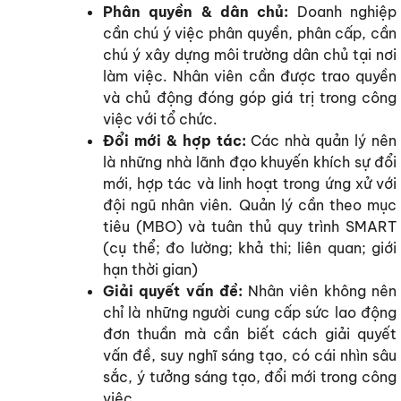
Phân quyền & dân chủ:
Doanh nghiệp
cần chú ý việc phân quyền, phân cấp, cần
chú ý xây dựng môi trường dân chủ tại nơi
làm việc. Nhân viên cần được trao quyền
và chủ động đóng góp giá trị trong công
việc với tổ chức.
Đổi mới & hợp tác:
Các nhà quản lý nên
là những nhà lãnh đạo khuyến khích sự đổi
mới, hợp tác và linh hoạt trong ứng xử với
đội ngũ nhân viên. Quản lý cần theo mục
tiêu (MBO) và tuân thủ quy trình SMART
(cụ thể; đo lường; khả thi; liên quan; giới
hạn thời gian)
Giải quyết vấn đề:
Nhân viên không nên
chỉ là những người cung cấp sức lao động
đơn thuần mà cần biết cách giải quyết
vấn đề, suy nghĩ sáng tạo, có cái nhìn sâu
sắc, ý tưởng sáng tạo, đổi mới trong công
việc