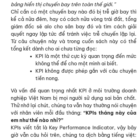
bảng hiển thị chuyến bay trên toàn thế giới.”
Chỉ cần có một chuyến bay nào đó bị trễ giờ bay thì
kể cả nửa đêm, hay có cách nửa vòng trái đất, tổng
giám đốc sẽ alo cho sân bay đó và tìm cách giải
quyết ngay lập tức để tránh việc trễ chuyến lặp lại.
Từ câu chuyện này và trong cuốn sách này có thể
tổng kết dành cho ai chưa từng đọc:
KPI là một thứ cực kỳ quan trọng đến mức
không thể để cho một mình ai biết.
KPI không được phép gắn với câu chuyện
tiền nong.
Và vấn đề quan trọng nhất KPI ở môi trường doanh
nghiệp Việt Nam bị mọi người sử dụng sai bản chất.
Thử nhớ lại chút, chúng ta vẫn hay thường nói chuyện
với nhân viên mỗi đầu tháng:
“KPIs tháng này của
em như thế nào nhỉ?”
KPIs viết tắt là Key Performance Indicator, vậy bây
giờ vẫn câu hỏi trên, chúng ta dịch bằng tiếng việt: