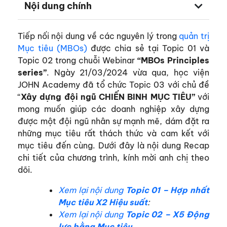
Nội dung chính
Tiếp nối nội dung về các nguyên lý trong
quản trị
Mục tiêu (MBOs)
được chia sẻ tại Topic 01 và
Topic 02 trong chuỗi Webinar
“MBOs Principles
series”
. Ngày 21/03/2024 vừa qua, học viện
JOHN Academy đã tổ chức Topic 03 với chủ đề
“
Xây dựng đội ngũ CHIẾN BINH MỤC TIÊU”
với
mong muốn giúp các doanh nghiệp xây dựng
được một đội ngũ nhân sự mạnh mẽ, dám đặt ra
những mục tiêu rất thách thức và cam kết với
mục tiêu đến cùng. Dưới đây là nội dung Recap
chi tiết của chương trình, kính mời anh chị theo
dõi.
Xem lại nội dung
Topic 01 – Hợp nhất
Mục tiêu X2 Hiệu suất
:
Xem lại nội dung
Topic 02 – X5 Động
lực bằng Mục tiêu