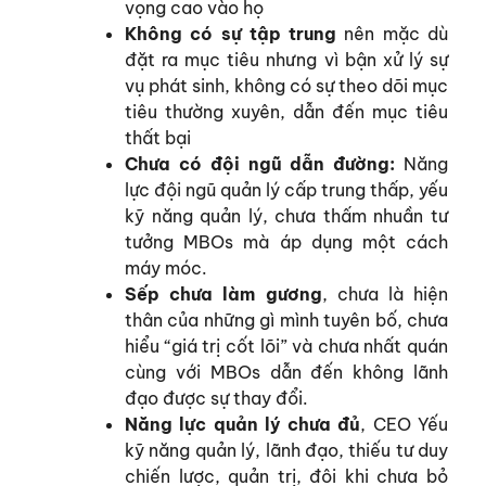
vọng cao vào họ
Không có sự tập trung
nên mặc dù
đặt ra mục tiêu nhưng vì bận xử lý sự
vụ phát sinh, không có sự theo dõi mục
tiêu thường xuyên, dẫn đến mục tiêu
thất bại
Chưa có đội ngũ dẫn đường:
Năng
lực đội ngũ quản lý cấp trung thấp, yếu
kỹ năng quản lý, chưa thấm nhuần tư
tưởng MBOs mà áp dụng một cách
máy móc.
Sếp chưa làm gương
, chưa là hiện
thân của những gì mình tuyên bố, chưa
hiểu “giá trị cốt lõi” và chưa nhất quán
cùng với MBOs dẫn đến không lãnh
đạo được sự thay đổi.
Năng lực quản lý chưa đủ
, CEO Yếu
kỹ năng quản lý, lãnh đạo, thiếu tư duy
chiến lược, quản trị, đôi khi chưa bỏ