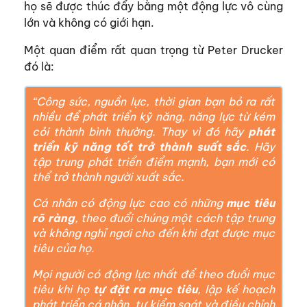
họ sẽ được thúc đẩy bằng một động lực vô cùng
lớn và không có giới hạn.
Một quan điểm rất quan trọng từ Peter Drucker
đó là:
“Công sức, nguồn lực, thời gian bạn bỏ ra rất
nhiều để phát triển kỹ năng, năng lực từ kém
cỏi thành bình thường. Thay vì đó hãy
phát
triển kỹ năng tốt trở thành suất sắc
. Hãy
tập trung phát triển điểm mạnh, bạn mới có
thể trở thành người xuất sắc.
Cá nhân có động lực cao có những
mục tiêu
rõ ràng
, theo đuổi chúng một cách tập trung
và không nghỉ ngơi cho đến khi đạt được mục
tiêu của họ.
Mọi người có động lực nhất để theo đuổi mục
tiêu khi họ
tự đặt ra mục tiêu
, lập kế hoạch
phát triển cá nhân, tự kiểm soát và điều chỉnh