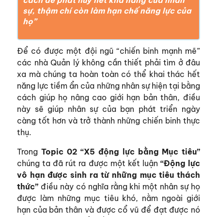
cách để phát huy hết khả năng của nhân
sự, thậm chí còn làm hạn chế năng lực của
họ”
Để có được một đội ngũ “chiến binh mạnh mẽ”
các nhà Quản lý không cần thiết phải tìm ở đâu
xa mà chúng ta hoàn toàn có thể khai thác hết
năng lực tiềm ẩn của những nhân sự hiện tại bằng
cách giúp họ nâng cao giới hạn bản thân, điều
này sẽ giúp nhân sự của bạn phát triển ngày
càng tốt hơn và trở thành những chiến binh thực
thụ.
Trong
Topic 02 “X5 động lực bằng Mục tiêu”
chúng ta đã rút ra được một kết luận
“Động lực
vô hạn được sinh ra từ những mục tiêu thách
thức”
điều này có nghĩa rằng khi một nhân sự họ
được làm những mục tiêu khó, nằm ngoài giới
hạn của bản thân và được cổ vũ để đạt được nó