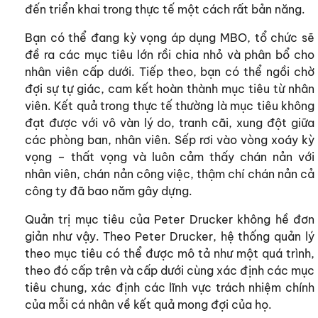
đến triển khai trong thực tế một cách rất bản năng.
Bạn có thể đang kỳ vọng áp dụng MBO, tổ chức sẽ
đề ra các mục tiêu lớn rồi chia nhỏ và phân bổ cho
nhân viên cấp dưới. Tiếp theo, bạn có thể ngồi chờ
đợi sự tự giác, cam kết hoàn thành mục tiêu từ nhân
viên. Kết quả trong thực tế thường là mục tiêu kh​ông
đạt được với vô vàn lý do, tranh cãi, xung đột giữa
các phòng ban, nhân viên. Sếp rơi vào vòng xoáy kỳ
vọng – thất vọng và luôn cảm​​ thấy chán nản với
nhân viên, chán nản công việc, thậm chí chán nản cả
công ty đã bao năm gây dựng.
Quản trị mục tiêu của Peter Drucker không hề đơn
giản như vậy. Theo Peter Drucker, hệ thống quản lý
theo mục tiêu có thể được mô tả như một quá trình,
theo đó cấp trên và cấp dưới cùng xác định các mục
tiêu chung, xác định các lĩnh vực trách nhiệm chính
của mỗi cá nhân về kết quả mong đợi của họ.