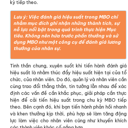
kỳ tiếp theo.
Lưu ý: Việc đánh giá hiệu suất trong MBO chỉ
nhằm mục đích ghi nhận những thành tích, sự
nỗ lực nổi bật trong quá trình thực hiện Mục
tiêu. Không nên hứa trước phần thưởng và sử
dụng MBO như một công cụ để đánh giá lương
thưởng của nhân sự.
Tinh thần chung, xuyên suốt khi tiến hành đánh giá
hiệu suất là nhằm thúc đẩy hiệu suất hiện tại của tổ
chức, của nhân viên. Do đó, quản lý và nhân viên cần
cùng trao đổi thẳng thắn, tin tưởng lẫn nhau để xác
định các vấn đề cần khắc phục, giải pháp cần thực
hiện để cải tiến hiệu suất trong chu kỳ MBO tiếp
theo. Bên cạnh đó, khi bạn tiến hành phản hồi nhanh
và khen thưởng kịp thời, phù hợp sẽ làm tăng động
lực làm việc cho nhân viên cũng như khuyến khích
các thành viên khác cố gắng hơn.