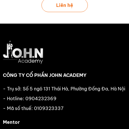
Liên hệ
CÔNG TY CỔ PHẦN JOHN ACADEMY
- Trụ sở: Số 5 ngõ 131 Thái Hà, Phường Đống Đa, Hà Nội
- Hotline: 0904232369
- Mã số thuế: 0109323337
Mentor